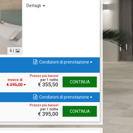
raffinato e confortevole, perfetto per
Dettagli
un soggiorno indimenticabile.
Per un relax totale il bagno privato è
dotato di ampia doccia, completo di
asciugacapelli e kit cortesia. Tutte
dispongono di letto matrimoniale e
letti separati su richiesta.
WiFi gratuita e aria condizionata
autonoma.
6 |
Condizioni di prenotazione
Prezzo più basso!
invece di
per 1 notte
CONTINUA
€ 355,50
€ 395,00
Condizioni di prenotazione
Prezzo più basso!
per 1 notte
CONTINUA
€ 395,00