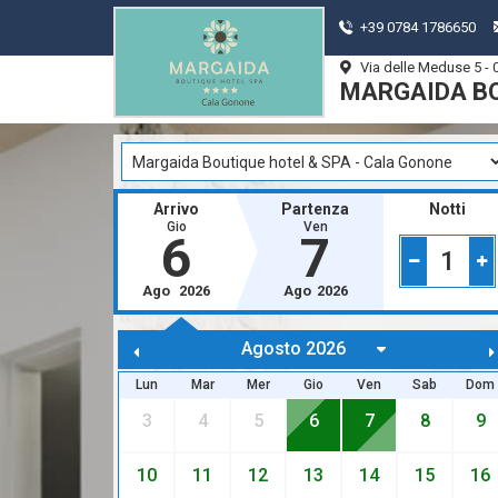
+39 0784 1786650
Via delle Meduse 5 -
MARGAIDA BO
Arrivo
Partenza
Notti
Gio
Ven
6
7
1
Ago
2026
Ago
2026
Lun
Mar
Mer
Gio
Ven
Sab
Dom
3
4
5
6
7
8
9
10
11
12
13
14
15
16