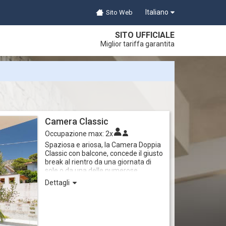
Italiano
Sito Web
SITO UFFICIALE
Miglior tariffa garantita
Camera Classic
Occupazione max:
2x
Spaziosa e ariosa, la Camera Doppia
Classic con balcone, concede il giusto
break al rientro da una giornata di
sole o da una delle numerose
escursioni. E' provvista di letto
Dettagli
matrimoniale oppure due letti singoli,
a richiesta. WiFi gratuita e aria
condizionata autonoma. Il bagno
privato è dotato di doccia e completo
di asciugacapelli.