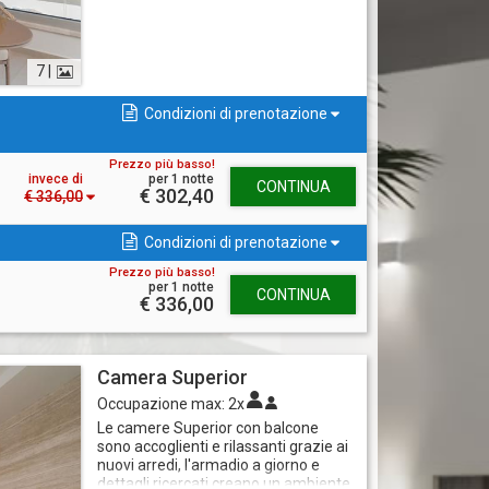
7 |
Condizioni di prenotazione
Prezzo più basso!
invece di
per 1 notte
CONTINUA
€ 302,40
€ 336,00
Condizioni di prenotazione
Prezzo più basso!
per 1 notte
CONTINUA
€ 336,00
Camera Superior
Occupazione max:
2x
Le camere Superior con balcone
sono accoglienti e rilassanti grazie ai
nuovi arredi, l'armadio a giorno e
dettagli ricercati creano un ambiente