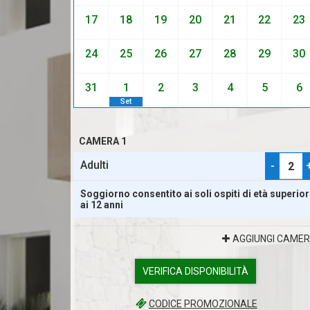
17
18
19
20
21
22
23
24
25
26
27
28
29
30
31
1
2
3
4
5
6
Set
CAMERA 1
Adulti
-
Soggiorno consentito ai soli ospiti di età superio
ai 12 anni
AGGIUNGI CAME
VERIFICA DISPONIBILITÀ
CODICE PROMOZIONALE