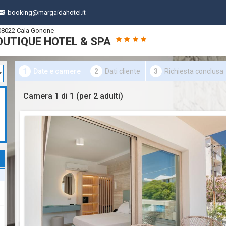
booking@margaidahotel.it
 08022 Cala Gonone
UTIQUE HOTEL & SPA
1
Date e camere
2
Dati cliente
3
Richiesta conclusa
Camera 1 di 1 (per
2 adulti
)